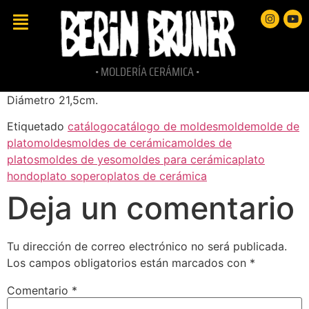
• MOLDERÍA CERÁMICA •
Diámetro 21,5cm.
Etiquetado
catálogo
catálogo de moldes
molde
molde de
plato
moldes
moldes de cerámica
moldes de
platos
moldes de yeso
moldes para cerámica
plato
hondo
plato sopero
platos de cerámica
Deja un comentario
Tu dirección de correo electrónico no será publicada.
Los campos obligatorios están marcados con
*
Comentario
*