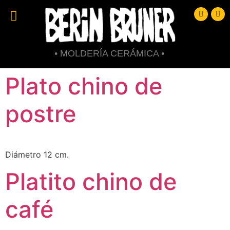
• MOLDERÍA CERÁMICA •
Plato chino de
postre
Diámetro 12 cm.
Platito chino de
café