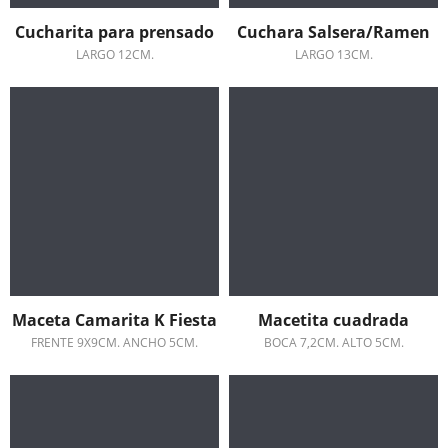
Cucharita para prensado
Cuchara Salsera/Ramen
LARGO 12CM.
LARGO 13CM.
Maceta Camarita K Fiesta
Macetita cuadrada
FRENTE 9X9CM. ANCHO 5CM.
BOCA 7,2CM. ALTO 5CM.