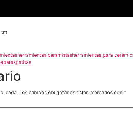
4cm
amientas
herramientas ceramistas
herramientas para cerámic
ca
patas
patitas
ario
blicada.
Los campos obligatorios están marcados con
*