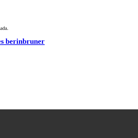
zada.
es berinbruner