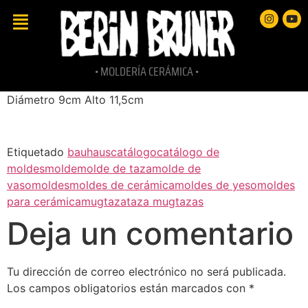
• MOLDERÍA CERÁMICA •
Diámetro 9cm Alto 11,5cm
Etiquetado
bauhaus
catálogo
catálogo de
moldes
molde
molde de taza
molde de
vaso
moldes
moldes de cerámica
moldes de yeso
moldes
para cerámica
mug
taza
taza mug
tazas
Deja un comentario
Tu dirección de correo electrónico no será publicada.
Los campos obligatorios están marcados con
*