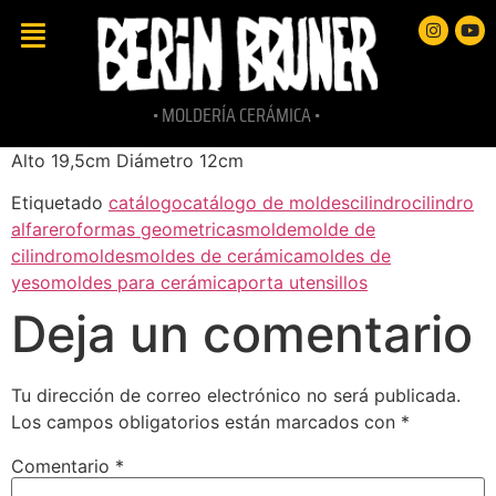
• MOLDERÍA CERÁMICA •
Alto 19,5cm Diámetro 12cm
Etiquetado
catálogo
catálogo de moldes
cilindro
cilindro
alfarero
formas geometricas
molde
molde de
cilindro
moldes
moldes de cerámica
moldes de
yeso
moldes para cerámica
porta utensillos
Deja un comentario
Tu dirección de correo electrónico no será publicada.
Los campos obligatorios están marcados con
*
Comentario
*