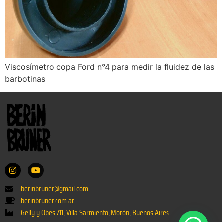
Viscosímetro copa Ford n°4 para medir la fluidez de las
barbotinas
berinbruner@gmail.com
berinbruner.com.ar
Gelly y Obes 711, Villa Sarmiento, Morón, Buenos Aires