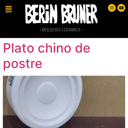
• MOLDERÍA CERÁMICA •
Plato chino de
postre