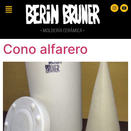
• MOLDERÍA CERÁMICA •
Cono alfarero