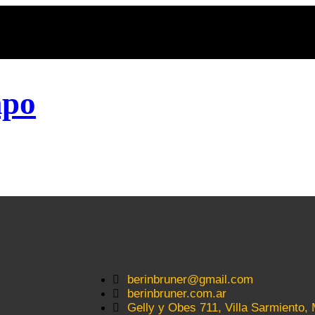
mpo
berinbruner@gmail.com
berinbruner.com.ar
Gelly y Obes 711, Villa Sarmiento,